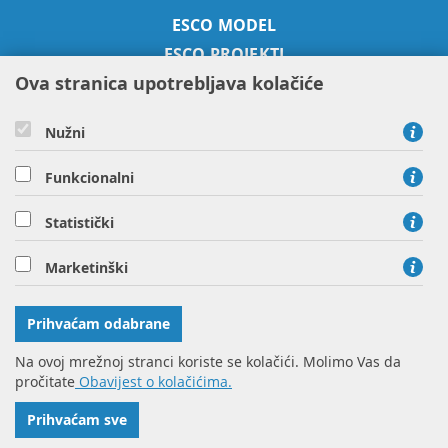
ESCO MODEL
ESCO PROJEKTI
Ova stranica upotrebljava kolačiće
SUSTAVNO GOSPODARENJE
ENERGIJOM
ENERGETSKE USLUGE
Nužni
O NAMA
Funkcionalni
KONTAKT
Statistički
HEP ESCO d.o.o. - član HEP grupe, Savska cesta 41, 10000
Marketinški
Zagreb
tel: 01 63 21 920
Prihvaćam odabrane
Na ovoj mrežnoj stranci koriste se kolačići. Molimo Vas da
pročitate
Obavijest o kolačićima.
© Copyright 2016 HEP d.d.
Impressum
Prihvaćam sve
povratak na vrh