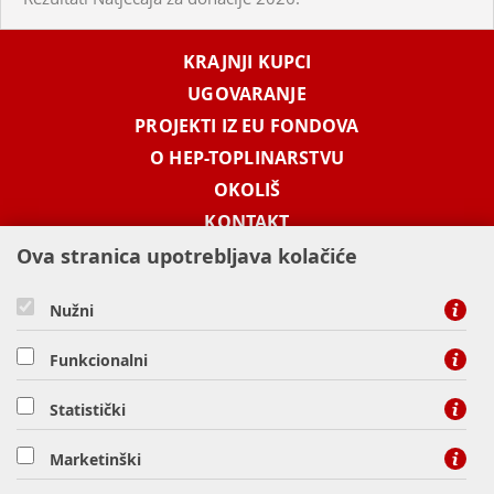
KRAJNJI KUPCI
UGOVARANJE
PROJEKTI IZ EU FONDOVA
O HEP-TOPLINARSTVU
OKOLIŠ
KONTAKT
Ova stranica upotrebljava kolačiće
KONTAKT
Nužni
Funkcionalni
besplatni info telefon -
0800 1003
Statistički
HEP-TOPLINARSTVO d.o.o., Miševečka 15a, 10000 Zagreb
Marketinški