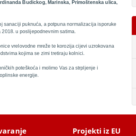
rdinanda Budickog, Marinska, Primoštenska ulica,
 sanaciji puknuća, a potpuna normalizacija isporuke
ca 2018. u poslijepodnevnim satima.
onice vrelovodne mreže te korozija cijevi uzrokovana
stvima kojima se zimi tretiraju kolnici.
ičkih poteškoća i molimo Vas za strpljenje i
oplinske energije.
varanje
Projekti iz EU