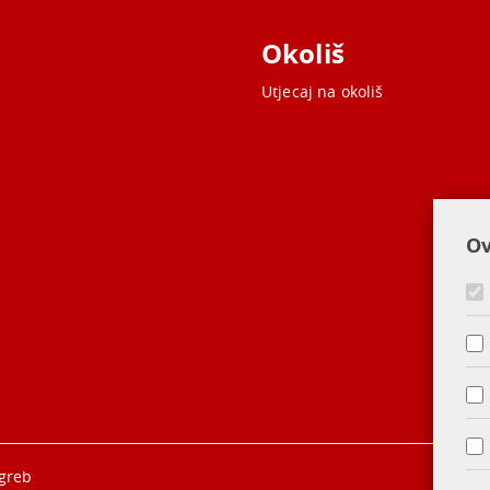
Okoliš
Utjecaj na okoliš
Ov
agreb