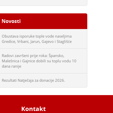
Novosti
Obustava isporuke tople vode naseljima
Gredice, Vrbani, Jarun, Gajevo i Staglišće
Radovi završeni prije roka: Špansko,
Malešnica i Gajnice dobili su toplu vodu 10
dana ranije
Rezultati Natječaja za donacije 2026.
Kontakt