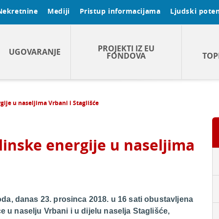
Nekretnine
Mediji
Pristup informacijama
Ljudski poten
PROJEKTI IZ EU
UGOVARANJE
FONDOVA
TOP
ije u naseljima Vrbani i Staglišće
inske energije u naseljima
a, danas 23. prosinca 2018. u 16 sati obustavljena
e u naselju Vrbani i u dijelu naselja Staglišće,