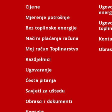
Cijene
Ugovo
energ
Mjerenje potrošnje
Ugovo
Bez toplinske energije
topli
Načini plaćanja računa
Konta
Moj račun Toplinarstvo
Obras
Razdjelnici
Ugovaranje
Česta pitanja
Savjeti za uštedu
Obrasci i dokumenti
Kontakt