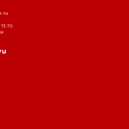
že na
 TE-TO
ek
vu