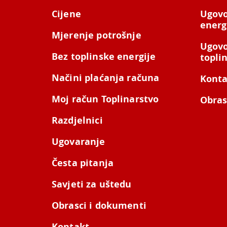
Cijene
Ugovo
energ
Mjerenje potrošnje
Ugovo
Bez toplinske energije
topli
Načini plaćanja računa
Konta
Moj račun Toplinarstvo
Obras
Razdjelnici
Ugovaranje
Česta pitanja
Savjeti za uštedu
Obrasci i dokumenti
Kontakt