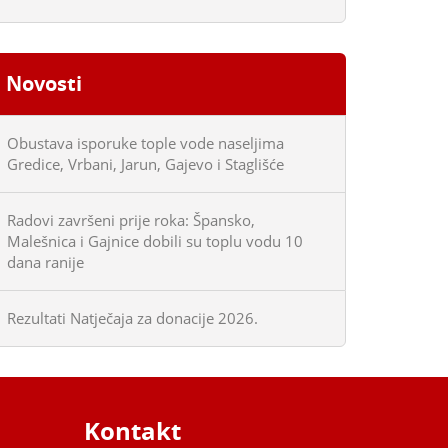
Novosti
Obustava isporuke tople vode naseljima
Gredice, Vrbani, Jarun, Gajevo i Staglišće
Radovi završeni prije roka: Špansko,
Malešnica i Gajnice dobili su toplu vodu 10
dana ranije
Rezultati Natječaja za donacije 2026.
Kontakt