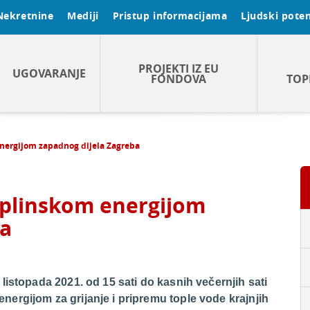
Nekretnine
Mediji
Pristup informacijama
Ljudski poten
PROJEKTI IZ EU
UGOVARANJE
FONDOVA
TOP
energijom zapadnog dijela Zagreba
oplinskom energijom
ba
listopada 2021. od 15 sati do kasnih večernjih sati
ergijom za grijanje i pripremu tople vode krajnjih