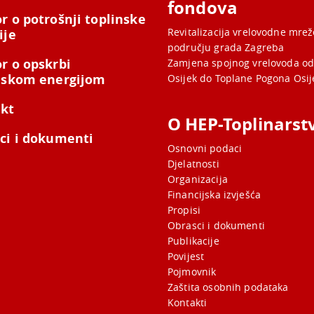
fondova
r o potrošnji toplinske
Revitalizacija vrelovodne mre
ije
području grada Zagreba
r o opskrbi
Zamjena spojnog vrelovoda od
nskom energijom
Osijek do Toplane Pogona Osij
kt
O HEP-Toplinarst
ci i dokumenti
Osnovni podaci
Djelatnosti
Organizacija
Financijska izvješća
Propisi
Obrasci i dokumenti
Publikacije
Povijest
Pojmovnik
Zaštita osobnih podataka
Kontakti