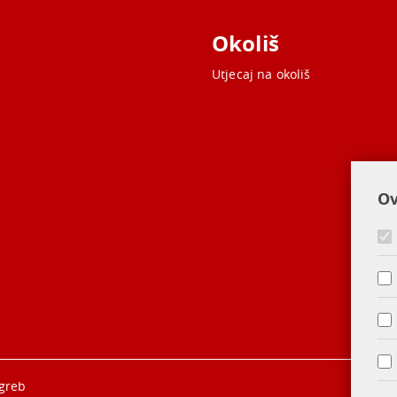
Okoliš
Utjecaj na okoliš
Ov
agreb