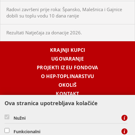
Radovi završeni prije roka: Špansko, Malešnica i Gajnice
dobili su toplu vodu 10 dana ranije
Rezultati Natječaja za donacije 2026.
KRAJNJI KUPCI
UGOVARANJE
PROJEKTI IZ EU FONDOVA
O HEP-TOPLINARSTVU
OKOLIŠ
KONTAKT
Ova stranica upotrebljava kolačiće
KONTAKT
Nužni
Funkcionalni