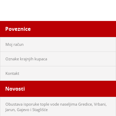
Poveznice
Moj račun
Oznake krajnjih kupaca
Kontakt
Novosti
Obustava isporuke tople vode naseljima Gredice, Vrbani,
Jarun, Gajevo i Staglišće