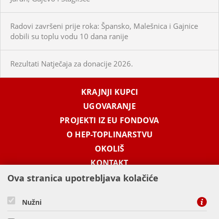
Radovi završeni prije roka: Špansko, Malešnica i Gajnice
dobili su toplu vodu 10 dana ranije
Rezultati Natječaja za donacije 2026.
KRAJNJI KUPCI
UGOVARANJE
PROJEKTI IZ EU FONDOVA
O HEP-TOPLINARSTVU
OKOLIŠ
KONTAKT
Ova stranica upotrebljava kolačiće
KONTAKT
Nužni