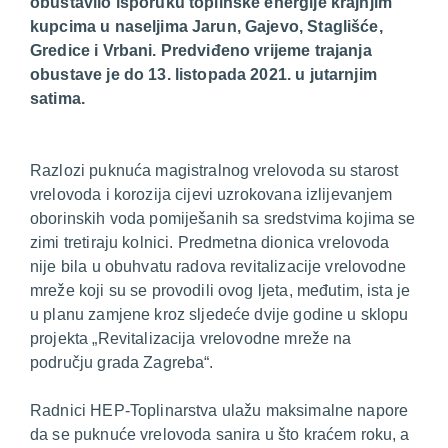
obustavilo isporuku toplinske energije krajnjim
kupcima u naseljima Jarun, Gajevo, Staglišće,
Gredice i Vrbani. Predviđeno vrijeme trajanja
obustave je do 13. listopada 2021. u jutarnjim
satima.
Razlozi puknuća magistralnog vrelovoda su starost
vrelovoda i korozija cijevi uzrokovana izlijevanjem
oborinskih voda pomiješanih sa sredstvima kojima se
zimi tretiraju kolnici. Predmetna dionica vrelovoda
nije bila u obuhvatu radova revitalizacije vrelovodne
mreže koji su se provodili ovog ljeta, međutim, ista je
u planu zamjene kroz sljedeće dvije godine u sklopu
projekta „Revitalizacija vrelovodne mreže na
području grada Zagreba“.
Radnici HEP-Toplinarstva ulažu maksimalne napore
da se puknuće vrelovoda sanira u što kraćem roku, a