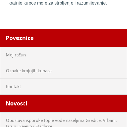
krajnje kupce mole za strpljenje i razumijevanje.
Poveznice
Moj račun
Oznake krajnjih kupaca
Kontakt
Novosti
Obustava isporuke tople vode naseljima Gredice, Vrbani,
Jarun, Gajevo i Staglišće