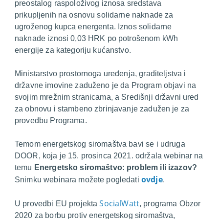
preostalog raspoloživog iznosa sredstava
prikupljenih na osnovu solidarne naknade za
ugroženog kupca energenta. Iznos solidarne
naknade iznosi 0,03 HRK po potrošenom kWh
energije za kategoriju kućanstvo.
Ministarstvo prostornoga uređenja, graditeljstva i
državne imovine zaduženo je da Program objavi na
svojim mrežnim stranicama, a Središnji državni ured
za obnovu i stambeno zbrinjavanje zadužen je za
provedbu Programa.
Temom energetskog siromaštva bavi se i udruga
DOOR, koja je 15. prosinca 2021. održala webinar na
temu
Energetsko siromaštvo: problem ili izazov?
ovdje
Snimku webinara možete pogledati
.
SocialWatt
U provedbi EU projekta
, programa Obzor
2020 za borbu protiv energetskog siromaštva,