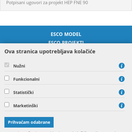
Potpisani ugovori za projekt HEP FNE 90
ESCO MODEL
ESCO PROJEKTI
Ova stranica upotrebljava kolačiće
SUSTAVNO GOSPODARENJE
ENERGIJOM
ENERGETSKE USLUGE
Nužni
O NAMA
Funkcionalni
KONTAKT
Statistički
HEP ESCO d.o.o. - član HEP grupe, Savska cesta 41, 10000
Marketinški
Zagreb
tel: 01 63 21 920
Prihvaćam odabrane