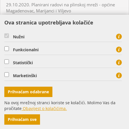
29.10.2020. Planirani radovi na plinskoj mreži - općine
Magadenovac, Marijanci i Viljevo
Ova stranica upotrebljava kolačiće
02.10.2020. Neplanirani radovi na plinskoj mreži - Osijek
Nužni
08.10.2020. Planirani radovi na plinkoj mreži - Požega
Funkcionalni
06.10.2020. Planirani radovi na plinskoj mreži - Osijek
Statistički
08.10.2020. Planirani radovi na plinskoj mreži - Našice
Marketinški
08.10.2020. Planirani radovi na plinskoj mreži - Osijek
Prihvaćam odabrane
Na ovoj mrežnoj stranci koriste se kolačići. Molimo Vas da
08.10.2020. Planirani radovi na plinskoj mreži - Osijek
pročitate
Obavijest o kolačićima.
Prihvaćam sve
09.10.2020. Planirani radovi na plinskoj mreži - Osijek