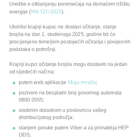
Uredbe o otklanjanju poremećaja na domaćem tržištu
NN 121/2025
energije (
).
Ukoliko krajnji kupac ne dostavi očitanje, stanje
brojila na dan 1. studenoga 2025. godine bit će
procijenjeno temeljem postojećih očitanja i povijesnih
podataka o potrošnji.
Krajnji kupci očitanje brojila mogu dostaviti na jedan
od sljedećih načina:
Moja mreža
putem web aplikacije
;
pozivom na besplatni broj govornog automata
0800 0555;
osobnim dolaskom u poslovnicu vašeg
distribucijskog područja;
slanjem poruke putem Viber-a za primatelja HEP
ODS;