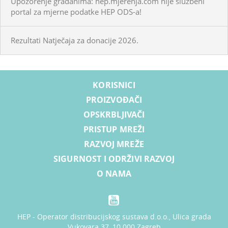
Upozorenje građanima: hep.mjerenja.com nije službeni
portal za mjerne podatke HEP ODS-a!
Rezultati Natječaja za donacije 2026.
KORISNICI
PROIZVOĐAČI
OPSKRBLJIVAČI
PRISTUP MREŽI
RAZVOJ MREŽE
SIGURNOST I ODRŽIVI RAZVOJ
O NAMA
HEP - Operator distribucijskog sustava d.o.o., Ulica grada
Vukovara 37, 10 000 Zagreb