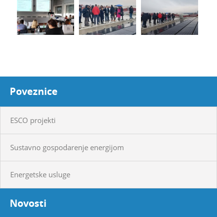
Poveznice
ESCO projekti
Sustavno gospodarenje energijom
Energetske usluge
Novosti