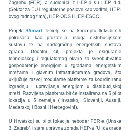
Zagrebu (FER), a sudionici iz HEP-a su HEP d.d.
(Sektor za EU i regulatorne poslove kao voditelj HEP-
ovog radnog tima), HEP-ODS i HEP-ESCO.
3Smart
Projekt
temelji se na konceptu fleksibilnih
potrošača, kao pružatelja usluga distribucijskom
sustavu te na nadogradnji energetskih sustava
zgrada. Dodatni cilj projekta je osiguranje
tehnološkog i regulatornog okvira za sveobuhvatno
gospodarenje energijom u zgradama, energetskim
mrežama i glavnim infrastrukturama gradova, što
uključuje razvoj modularne platforme za koordiniranu
izgradnju i upravljanje energijom u distribucijskoj
mreži. Razvijena platforma bit će instalirana na 5 pilot
lokacija u 5 zemalja (Hrvatskoj, Sloveniji, Austriji,
Mađarskoj i Bosni i Hercegovini).
U Hrvatskoj su pilot lokacije neboder FER-a (Unska
3, Zagreb) i stara upravna zgrada HEP-a (Ulica grada