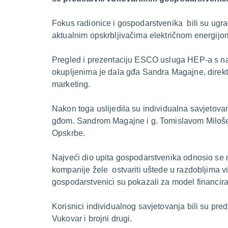
Fokus radionice i gospodarstvenika bili su ugrad
aktualnim opskrbljivačima električnom energijo
Pregled i prezentaciju ESCO usluga HEP-a s na
okupljenima je dala gđa Sandra Magajne, direk
marketing.
Nakon toga uslijedila su individualna savjetova
gđom. Sandrom Magajne i g. Tomislavom Milošev
Opskrbe.
Najveći dio upita gospodarstvenika odnosio se
kompanije žele ostvariti uštede u razdobljima v
gospodarstvenici su pokazali za model financi
Korisnici individualnog savjetovanja bili su pr
Vukovar i brojni drugi.