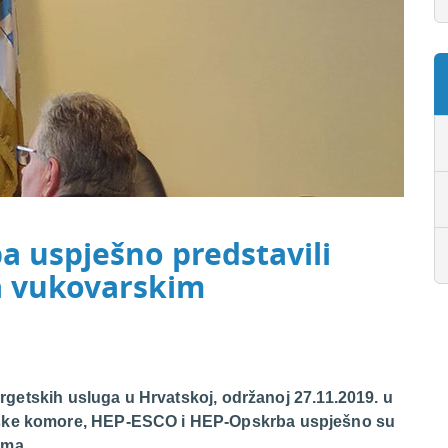
a uspješno predstavili
a vukovarskim
nergetskih usluga u Hrvatskoj, održanoj 27.11.2019. u
rske komore, HEP-ESCO i HEP-Opskrba uspješno su
ima.