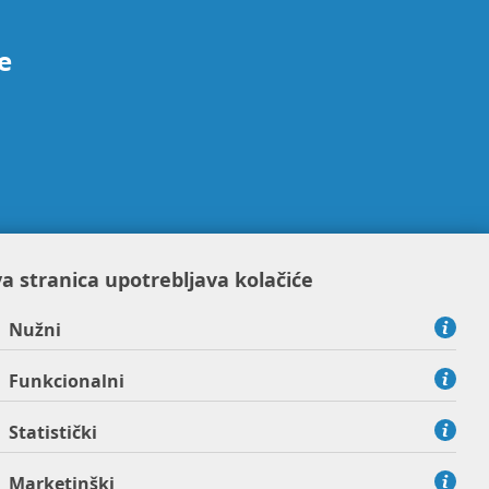
e
a stranica upotrebljava kolačiće
Nužni
Funkcionalni
Statistički
Marketinški