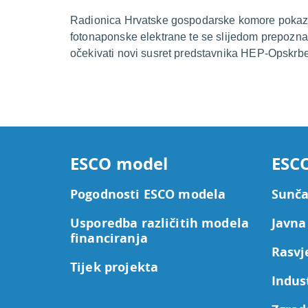
Radionica Hrvatske gospodarske komore pokazala
fotonaponske elektrane te se slijedom prepozn
očekivati novi susret predstavnika HEP-Opskr
ESCO model
ESCO
Pogodnosti ESCO modela
Sunča
Usporedba različitih modela
Javna
financiranja
Rasvj
Tijek projekta
Indus