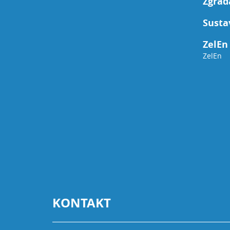
Zgrad
Susta
ZelEn 
ZelEn
KONTAKT