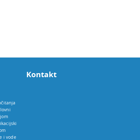
Kontakt
očitanja
lovni
ijom
kacijski
jom
e i vode