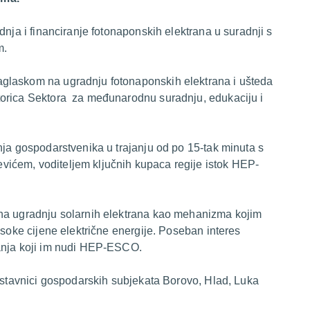
nja i financiranje fotonaponskih elektrana u suradnji s
m.
glaskom na ugradnju fotonaponskih elektrana i ušteda
torica Sektora za međunarodnu suradnju, edukaciju i
nja gospodarstvenika u trajanju od po 15-tak minuta s
ićem, voditeljem ključnih kupaca regije istok HEP-
 na ugradnju solarnih elektrana kao mehanizma kojim
isoke cijene električne energije. Poseban interes
ranja koji im nudi HEP-ESCO.
edstavnici gospodarskih subjekata Borovo, Hlad, Luka