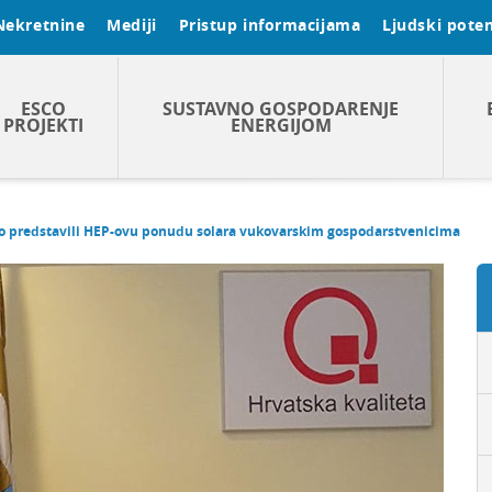
Nekretnine
Mediji
Pristup informacijama
Ljudski poten
ESCO
SUSTAVNO GOSPODARENJE
PROJEKTI
ENERGIJOM
 predstavili HEP-ovu ponudu solara vukovarskim gospodarstvenicima