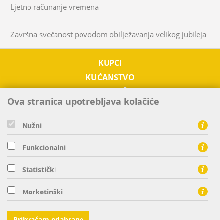
Ljetno računanje vremena
Završna svečanost povodom obilježavanja velikog jubileja
KUPCI
KUĆANSTVO
PODUZETNIŠTVO
Ova stranica upotrebljava kolačiće
OTKUP
O NAMA
Nužni
TRŽIŠTE EL. ENERGIJE
Funkcionalni
KONTAKTI
Statistički
HEP ELEKTRA d.o.o. - član HEP grupe, Ulica grada Vukovara 37
Marketinški
10000 Zagreb
tel: 0800 300 303, fax: 01 63 21 440
Prihvaćam odabrane