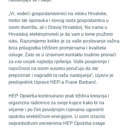
„Vi, vodeći gospodarstvenici na istoku Hrvatske,
motor ste oporavka i novog rasta gospodarstva u
svom dvorištu, ali i čitavoj Hrvatskoj. Na nama u
Hrvatskoj elektroprivredi je da vam u tome pružimo
ruku.
Razumijemo koliko je za vaše poslovanje važna
brza prilagodba tržišnim promjenama i kvaliteta
usluge. Zato se u izravnom kontaktu trudimo pronaći
za vas uvijek najbolja rješenja. Vaše povjerenje i
nazočnost na ovom susretu poručuju da ste
prepoznali i nagradili ta naša nastojanja“,
izjavio je
predsjednik Uprave HEP-a Frane Barbarić.
HEP Opskrba kontinuirano prati tržišna kretanja i
organizira radionice za svoje kupce kako bi na
vrijeme i po čim povoljnijim cijenama ugovorili
opskrbu električnom energijom. U ovim izrazito
nepredvidivim vremenima HEP Opskrba ostaje