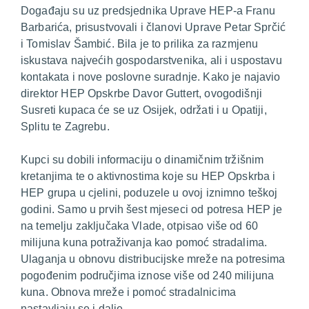
Događaju su uz predsjednika Uprave HEP-a Franu
Barbarića, prisustvovali i članovi Uprave Petar Sprčić
i Tomislav Šambić. Bila je to prilika za razmjenu
iskustava najvećih gospodarstvenika, ali i uspostavu
kontakata i nove poslovne suradnje. Kako je najavio
direktor HEP Opskrbe Davor Guttert, ovogodišnji
Susreti kupaca će se uz Osijek, održati i u Opatiji,
Splitu te Zagrebu.
Kupci su dobili informaciju o dinamičnim tržišnim
kretanjima te o aktivnostima koje su HEP Opskrba i
HEP grupa u cjelini, poduzele u ovoj iznimno teškoj
godini. Samo u prvih šest mjeseci od potresa HEP je
na temelju zaključaka Vlade, otpisao više od 60
milijuna kuna potraživanja kao pomoć stradalima.
Ulaganja u obnovu distribucijske mreže na potresima
pogođenim područjima iznose više od 240 milijuna
kuna. Obnova mreže i pomoć stradalnicima
nastavljaju se i dalje.