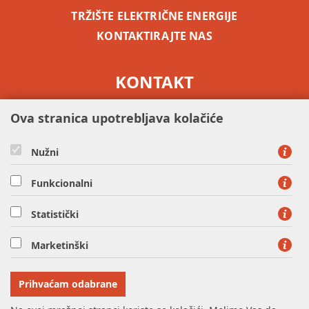
TRŽIŠTE ELEKTRIČNE ENERGIJE
KONTAKTIRAJTE NAS
KONTAKT
besplatni info telefon -
0800 5255
Ova stranica upotrebljava kolačiće
Nužni
Funkcionalni
Statistički
HEP OPSKRBA d.o.o. - član HEP grupe, Ulica grada Vukovara
37, 10000 Zagreb
Marketinški
tel: 0800 5255, fax: 01 63 22 409
OIB: 63073332379
Prihvaćam odabrane