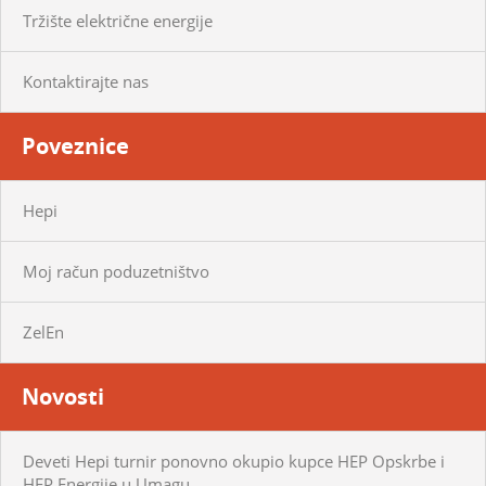
Tržište električne energije
Kontaktirajte nas
Poveznice
Hepi
Moj račun poduzetništvo
ZelEn
Novosti
Deveti Hepi turnir ponovno okupio kupce HEP Opskrbe i
HEP Energije u Umagu