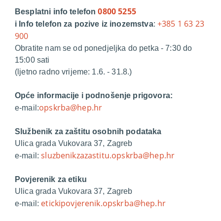
0800 5255
Besplatni info telefon
+385 1 63 23
i Info telefon za pozive iz inozemstva
:
900
Obratite nam se od ponedjeljka do petka - 7:30 do
15:00 sati
(ljetno radno vrijeme: 1.6. - 31.8.)
Opće informacije i podnošenje prigovora:
opskrba@hep.hr
e-mail:
Službenik za zaštitu osobnih podataka
Ulica grada Vukovara 37, Zagreb
sluzbenikzazastitu.opskrba@hep.hr
e-mail:
Povjerenik za etiku
Ulica grada Vukovara 37, Zagreb
etickipovjerenik.opskrba@hep.hr
e-mail: