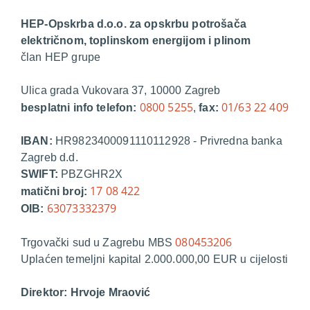
HEP-Opskrba d.o.o. za opskrbu potrošača
električnom, toplinskom energijom i plinom
član HEP grupe
Ulica grada Vukovara 37, 10000 Zagreb
0800 5255
01/63 22 409
besplatni info telefon:
,
fax:
IBAN:
HR9823400091110112928 - Privredna banka
Zagreb d.d.
SWIFT:
PBZGHR2X
17 08 422
matični broj:
63073332379
OIB:
080453206
Trgovački sud u Zagrebu MBS
Uplaćen temeljni kapital 2.000.000,00 EUR u cijelosti
Direktor: Hrvoje Mraović