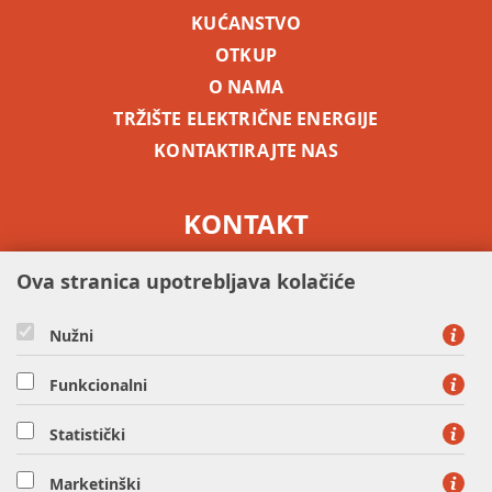
KUĆANSTVO
OTKUP
O NAMA
TRŽIŠTE ELEKTRIČNE ENERGIJE
KONTAKTIRAJTE NAS
KONTAKT
besplatni info telefon -
0800 5255
Ova stranica upotrebljava kolačiće
Nužni
Funkcionalni
Statistički
HEP OPSKRBA d.o.o. - član HEP grupe, Ulica grada Vukovara
37, 10000 Zagreb
Marketinški