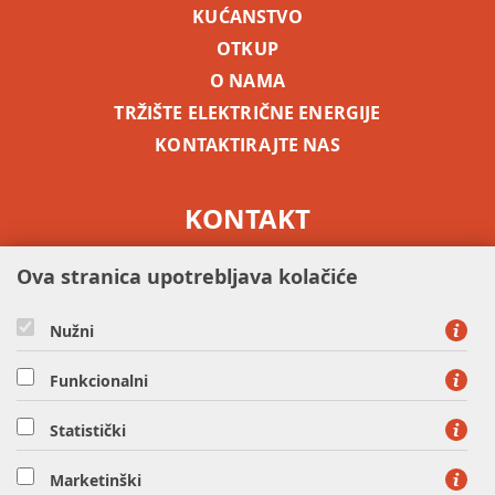
KUĆANSTVO
OTKUP
O NAMA
TRŽIŠTE ELEKTRIČNE ENERGIJE
KONTAKTIRAJTE NAS
KONTAKT
besplatni info telefon -
0800 5255
Ova stranica upotrebljava kolačiće
Nužni
Funkcionalni
Statistički
HEP OPSKRBA d.o.o. - član HEP grupe, Ulica grada Vukovara
37, 10000 Zagreb
Marketinški