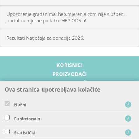
Upozorenje građanima: hep.mjerenja.com nije službeni
portal za mjerne podatke HEP ODS-a!
Rezultati Natječaja za donacije 2026.
KORISNICI
PROIZVOĐAČI
OPSKRBLJIVAČI
Ova stranica upotrebljava kolačiće
PRISTUP MREŽI
RAZVOJ MREŽE
Nužni
SIGURNOST I ODRŽIVI RAZVOJ
Funkcionalni
O NAMA
Statistički