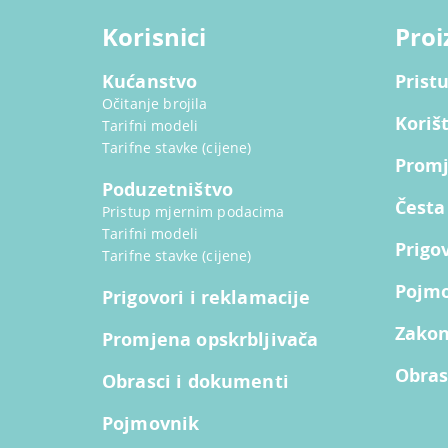
Korisnici
Proi
Kućanstvo
Prist
Očitanje brojila
Koriš
Tarifni modeli
Tarifne stavke (cijene)
Promj
Poduzetništvo
Česta
Pristup mjernim podacima
Tarifni modeli
Prigo
Tarifne stavke (cijene)
Pojm
Prigovori i reklamacije
Zakoni
Promjena opskrbljivača
Obras
Obrasci i dokumenti
Pojmovnik