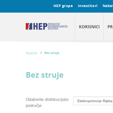
HEP grupa
Investitori
Naba
KORISNICI
PR
Bez struje
Početna
Bez struje
Odaberite distribucijsko
područje