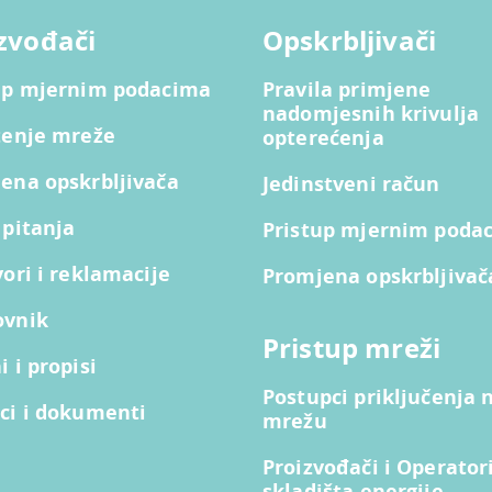
zvođači
Opskrbljivači
up mjernim podacima
Pravila primjene
nadomjesnih krivulja
tenje mreže
opterećenja
ena opskrbljivača
Jedinstveni račun
 pitanja
Pristup mjernim poda
vori i reklamacije
Promjena opskrbljivač
ovnik
Pristup mreži
 i propisi
Postupci priključenja 
ci i dokumenti
mrežu
Proizvođači i Operator
skladišta energije