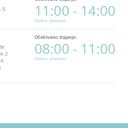
11:00 - 14:00
-5,
Radovi: planirani
Očekivano trajanje:
08:00 - 11:00
br.
r. 2
Radovi: planirani
4,
i