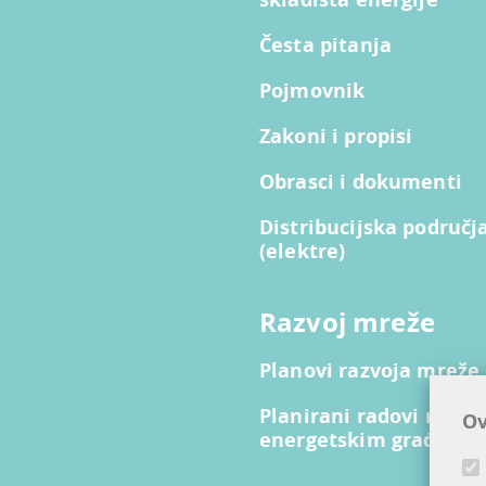
Česta pitanja
Pojmovnik
Zakoni i propisi
Obrasci i dokumenti
Distribucijska područj
(elektre)
Razvoj mreže
Planovi razvoja mreže
Planirani radovi na lin
Ov
energetskim građevi