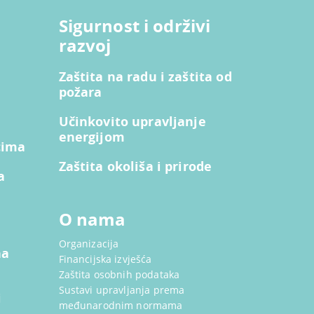
Sigurnost i održivi
razvoj
Zaštita na radu i zaštita od
požara
Učinkovito upravljanje
energijom
cima
Zaštita okoliša i prirode
a
O nama
Organizacija
na
Financijska izvješća
Zaštita osobnih podataka
Sustavi upravljanja prema
i
međunarodnim normama