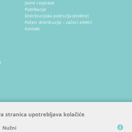
Javne rasprave
Publikacije
Distribucijska područja (elektre)
Počeci distribucije – začeci elektri
Kontakt
a
ijskim
a stranica upotrebljava kolačiće
nama
Nužni