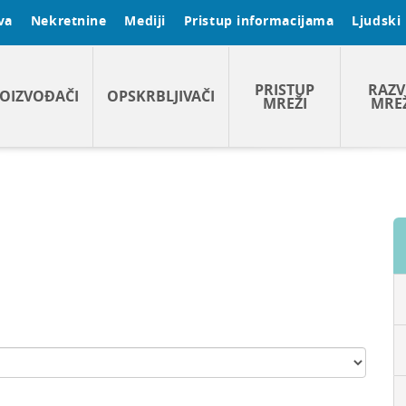
va
Nekretnine
Mediji
Pristup informacijama
Ljudski 
PRISTUP
RAZV
OIZVOĐAČI
OPSKRBLJIVAČI
MREŽI
MRE