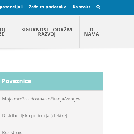
potencijali
Zaštita podataka
Kontakt
OJ
SIGURNOST I ODRŽIVI
O
ŽE
RAZVOJ
NAMA
Poveznice
Moja mreža - dostava očitanja/zahtjevi
Distribucijska područja (elektre)
Bez struje