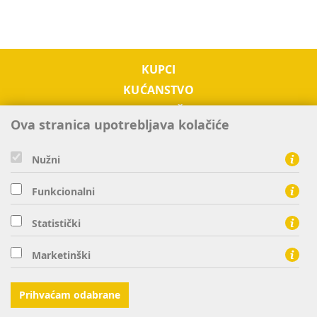
KUPCI
KUĆANSTVO
PODUZETNIŠTVO
Ova stranica upotrebljava kolačiće
OTKUP
O NAMA
Nužni
TRŽIŠTE EL. ENERGIJE
KONTAKTI
Funkcionalni
Statistički
HEP ELEKTRA d.o.o. - član HEP grupe, Ulica grada Vukovara 37
Marketinški
10000 Zagreb
tel: 0800 300 303, fax: 01 63 21 440
Prihvaćam odabrane