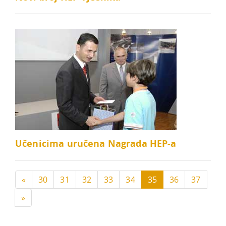
Učenicima uručena Nagrada HEP-a
«
30
31
32
33
34
35
36
37
»