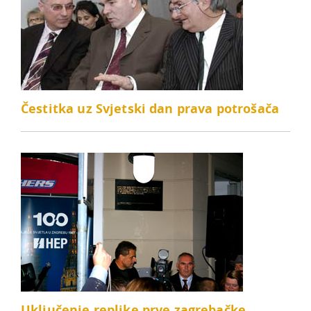
Čestitka uz Svjetski dan prava potrošača
Uključenje replike prve zagrebačke