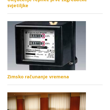
svjetiljke
Zimsko računanje vremena